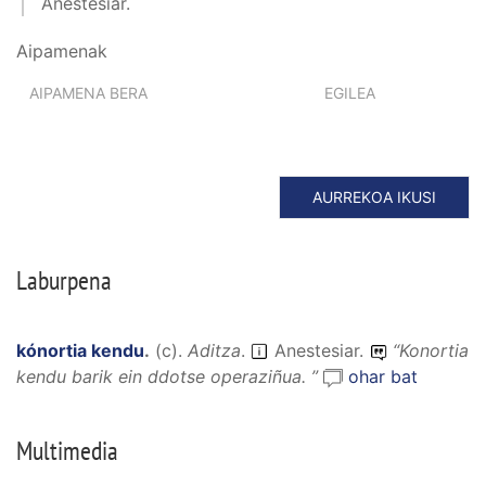
Anestesiar.
Aipamenak
AIPAMENA BERA
EGILEA
AURREKOA IKUSI
Laburpena
kónortia kendu
.
(
c
).
Aditza
.
Anestesiar.
“
Konortia
kendu barik ein ddotse operaziñua.
”
ohar bat
Multimedia