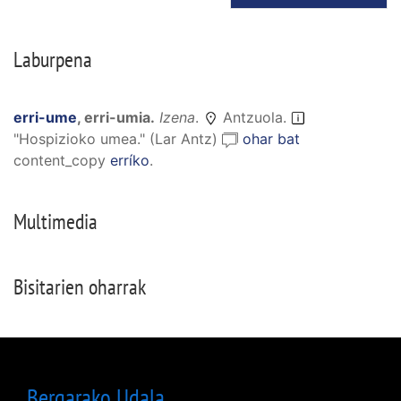
Laburpena
erri-ume
,
erri-umia
.
Izena
.
Antzuola.
"Hospizioko umea." (Lar Antz)
ohar bat
content_copy
erríko
.
Multimedia
Bisitarien oharrak
Bergarako Udala