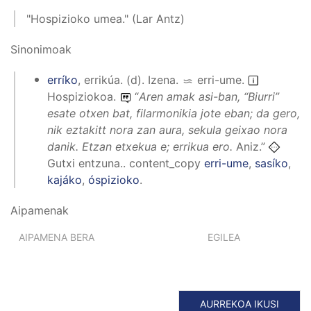
"Hospizioko umea." (Lar Antz)
Sinonimoak
erríko
,
errikúa
.
(
d
).
Izena
.
erri-ume
.
Hospiziokoa.
“
Aren amak asi-ban, “Biurri”
esate otxen bat, filarmonikia jote eban; da gero,
nik eztakitt nora zan aura, sekula geixao nora
danik. Etzan etxekua e; errikua ero.
Aniz.”
Gutxi entzuna..
content_copy
erri-ume
,
sasíko
,
kajáko
,
óspizioko
.
Aipamenak
AIPAMENA BERA
EGILEA
AURREKOA IKUSI