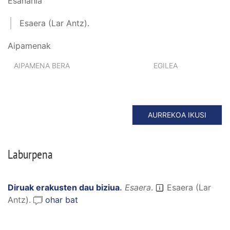
Esanahia
Esaera (Lar Antz).
Aipamenak
AIPAMENA BERA
EGILEA
AURREKOA IKUSI
Laburpena
Diruak erakusten dau biziua
.
Esaera
.
Esaera (Lar
Antz).
ohar bat