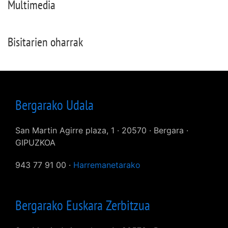
Multimedia
Bisitarien oharrak
Bergarako Udala
San Martin Agirre plaza, 1 · 20570 · Bergara ·
GIPUZKOA
943 77 91 00 ·
Harremanetarako
Bergarako Euskara Zerbitzua