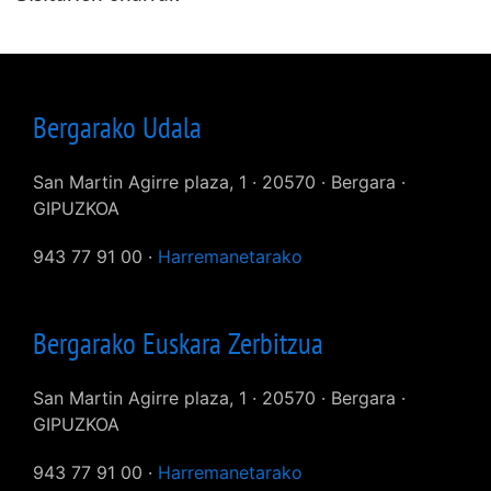
Bergarako Udala
San Martin Agirre plaza, 1 · 20570 · Bergara ·
GIPUZKOA
943 77 91 00 ·
Harremanetarako
Bergarako Euskara Zerbitzua
San Martin Agirre plaza, 1 · 20570 · Bergara ·
GIPUZKOA
943 77 91 00 ·
Harremanetarako