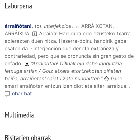
Laburpena
árraiñótan!
.
(
c
).
Interjekzioa
.
ARRÁIXOTAN,
ARRÁIXUA
.
Arraioa! Harridura edo ezusteko txarra
adierazten duen hitza. Haserre-doinu handirik gabe
esaten da. · Interjección que denota extrañeza y
contrariedad, pero que se pronuncia sin gran gesto de
enfado.
“
Arraiñotan! Oilluak ein dabe langintzia
letxuga artian./ Goiz etxera etortzekotan ziñaten
baiña, arraiñotan! saiatu zate nunbaitten.
”
Gure
amari arraiñotan entzun izan diot eta aitari arraixua. .
ohar bat
Multimedia
Bisitarien oharrak