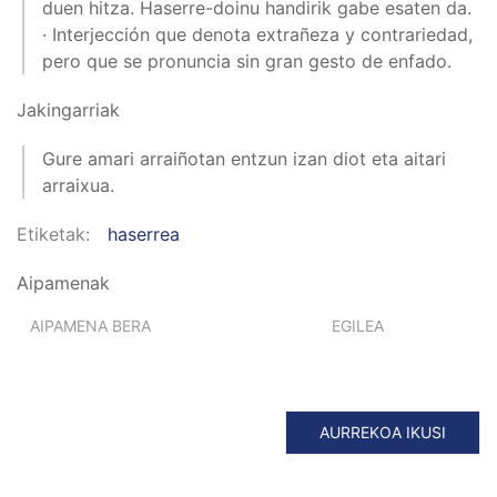
duen hitza. Haserre-doinu handirik gabe esaten da.
· Interjección que denota extrañeza y contrariedad,
pero que se pronuncia sin gran gesto de enfado.
Jakingarriak
Gure amari arraiñotan entzun izan diot eta aitari
arraixua.
Etiketak
haserrea
Aipamenak
AIPAMENA BERA
EGILEA
AURREKOA IKUSI