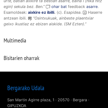
urte, batian aixkire ta bestian asarre, baiña i (hika hitz
egin) sekula bez.
Ben.”
ohar bat
feedback
asarre
.
Esamoldeak:
aixkire ez ibilli
.
(
c
).
Esapidea
.
Haserre
antzean ibili.
“
Osintxukuak, ainbeste plaentxiar
geixo ikustiaz ez ebizen aiskide.
(SM Ezten).”
Multimedia
Bisitarien oharrak
Bergarako Udala
San Martin Agirre plaza, 1 · 20570 · Bergara ·
GIPUZKOA