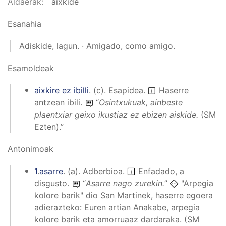
Aldaerak
aixkide
Esanahia
Adiskide, lagun. · Amigado, como amigo.
Esamoldeak
aixkire ez ibilli
.
(
c
).
Esapidea
.
Haserre
antzean ibili.
“
Osintxukuak, ainbeste
plaentxiar geixo ikustiaz ez ebizen aiskide.
(SM
Ezten).”
Antonimoak
1
.
asarre
.
(
a
).
Adberbioa
.
Enfadado, a
disgusto.
“
Asarre nago zurekin.
”
"Arpegia
kolore barik" dio San Martinek, haserre egoera
adierazteko: Euren artian Anakabe, arpegia
kolore barik eta amorruaaz dardaraka. (SM