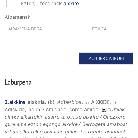
Ezten)..
feedback
aixkíre
.
Aipamenak
AIPAMENA BERA
EGILEA
AURREKOA IKUSI
Laburpena
2
.
aixkíre
,
aixkiría
.
(
b
).
Adberbioa
.
AIXKIDE
.
Adiskide, lagun. · Amigado, como amigo.
“
Umiak
ointxe alkarrekin asarre ta ointxe aixkire./ Onezkero
gure ama ezton egongo aixkire./ Berrogeta amabost
urtian alkarrekin bizi izen giñan, berrogeta amabost