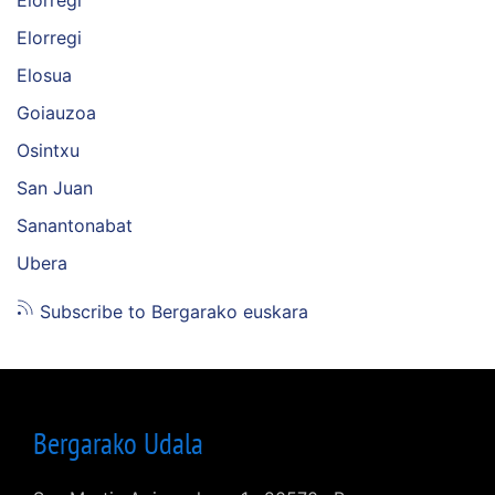
Elorregi
Elorregi
Elosua
Goiauzoa
Osintxu
San Juan
Sanantonabat
Ubera
Subscribe to Bergarako euskara
Bergarako Udala