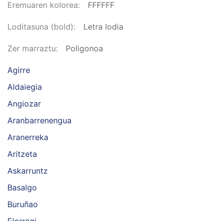
Eremuaren kolorea
FFFFFF
Loditasuna (bold)
Letra lodia
Zer marraztu
Poligonoa
Agirre
Aldaiegia
Angiozar
Aranbarrenengua
Aranerreka
Aritzeta
Askarruntz
Basalgo
Buruñao