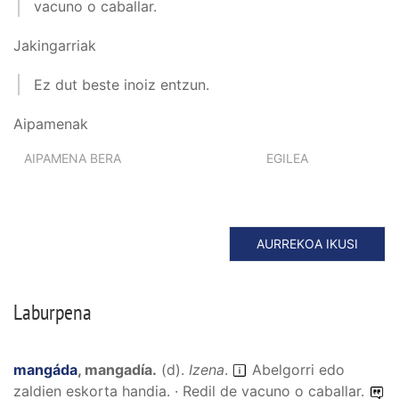
vacuno o caballar.
Jakingarriak
Ez dut beste inoiz entzun.
Aipamenak
AIPAMENA BERA
EGILEA
AURREKOA IKUSI
Laburpena
mangáda
,
mangadía
.
(
d
).
Izena
.
Abelgorri edo
zaldien eskorta handia. · Redil de vacuno o caballar.