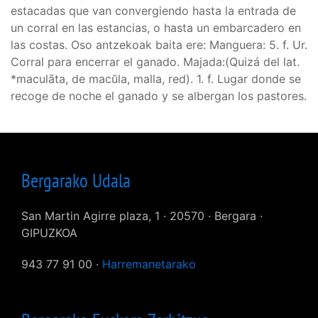
estacadas que van convergiendo hasta la entrada de
un corral en las estancias, o hasta un embarcadero en
las costas. Oso antzekoak baita ere: Manguera: 5. f. Ur.
Corral para encerrar el ganado. Majada:(Quizá del lat.
*maculāta, de macŭla, malla, red). 1. f. Lugar donde se
recoge de noche el ganado y se albergan los pastores.
Bergarako Udala
San Martin Agirre plaza, 1 · 20570 · Bergara ·
GIPUZKOA
943 77 91 00 ·
Harremanetarako