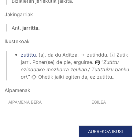
Bizikletan jarlekutik jaikita.
Jakingarriak
Ant.
jarritta.
Ikustekoak
zutíttu
.
(
a
).
da du
Aditza
.
zutínddu
.
Zutik
jarri. Poner(se) de pie, erguirse.
“
Zutittu
ezinddako mozkorra zeukan./ Zutittuizu banku
ori.
”
Ohetik jaiki egiten da, ez zutittu..
Aipamenak
AIPAMENA BERA
EGILEA
AURREKOA IKUSI