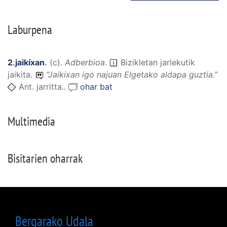
Laburpena
2
.
jaikíxan
.
(
c
).
Adberbioa
.
Bizikletan jarlekutik
jaikita.
“
Jaikixan igo najuan Elgetako aldapa guztia.
”
Ant. jarritta..
ohar bat
Multimedia
Bisitarien oharrak
Bergarako Udala