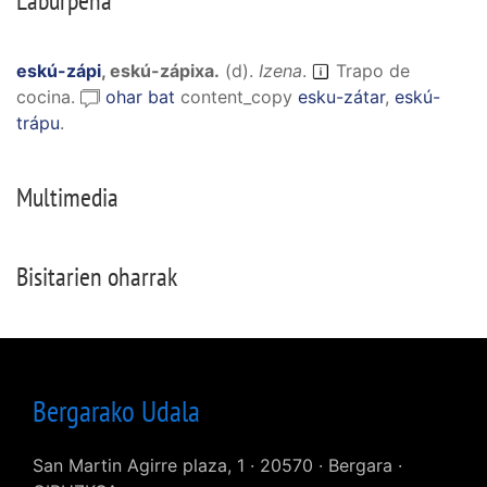
Laburpena
eskú-zápi
,
eskú-zápixa
.
(
d
).
Izena
.
Trapo de
cocina.
ohar bat
content_copy
esku-zátar
,
eskú-
trápu
.
Multimedia
Bisitarien oharrak
Bergarako Udala
San Martin Agirre plaza, 1 · 20570 · Bergara ·