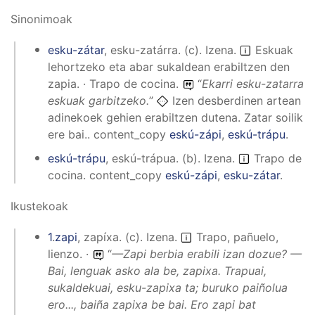
Sinonimoak
esku-zátar
,
esku-zatárra
.
(
c
).
Izena
.
Eskuak
lehortzeko eta abar sukaldean erabiltzen den
zapia. · Trapo de cocina.
“
Ekarri esku-zatarra
eskuak garbitzeko.
”
Izen desberdinen artean
adinekoek gehien erabiltzen dutena. Zatar soilik
ere bai..
content_copy
eskú-zápi
,
eskú-trápu
.
eskú-trápu
,
eskú-trápua
.
(
b
).
Izena
.
Trapo de
cocina.
content_copy
eskú-zápi
,
esku-zátar
.
Ikustekoak
1
.
zapi
,
zapíxa
.
(
c
).
Izena
.
Trapo, pañuelo,
lienzo. ·
“
—Zapi berbia erabili izan dozue? —
Bai, lenguak asko ala be, zapixa. Trapuai,
sukaldekuai, esku-zapixa ta; buruko paiñolua
ero..., baiña zapixa be bai. Ero zapi bat