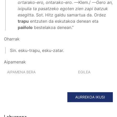
ortarako-ero, ontarako-ero.
—Klem./
—Gero an,
ixipulia ta pasatzeko egoten zien zapi batzuk
esegitta.
Sot. Hitz galdu samartua da. Ordez
trapu
entzuten da eskutakoa denean eta
paiñolo
bestelakoa denean.”
Oharrak
Sin. esku-trapu, esku-zatar.
Aipamenak
AIPAMENA BERA
EGILEA
AURREKOA IKUSI