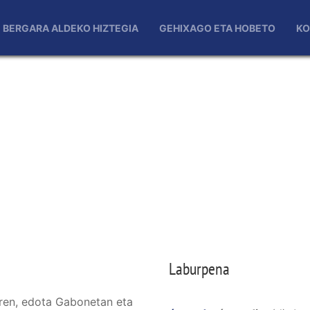
BERGARA ALDEKO HIZTEGIA
GEHIXAGO ETA HOBETO
KO
Laburpena
oren, edota Gabonetan eta