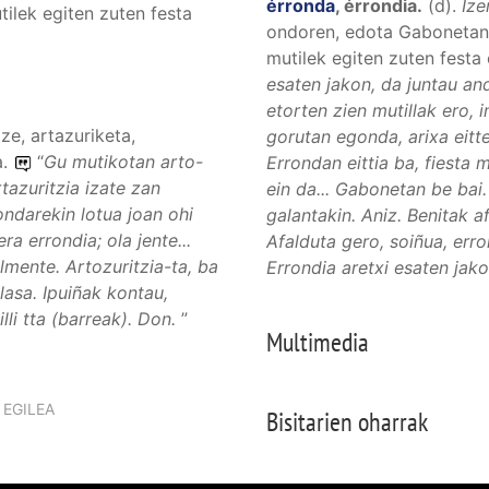
érronda
,
érrondia
.
(
d
).
Ize
ilek egiten zuten festa
ondoren, edota Gabonetan 
mutilek egiten zuten festa
esaten jakon, da juntau an
etorten zien mutillak ero,
tze, artazuriketa,
gorutan egonda, arixa eitt
a.
“
Gu mutikotan arto-
Errondan eittia ba, fiesta
tazuritzia izate zan
ein da... Gabonetan be bai
ndarekin lotua joan ohi
galantakin. Aniz. Benitak a
a errondia; ola jente...
Afalduta gero, soiñua, erro
mente. Artozuritzia-ta, ba
Errondia aretxi esaten jak
olasa. Ipuiñak kontau,
lli tta
(barreak). Don.
”
Multimedia
EGILEA
Bisitarien oharrak