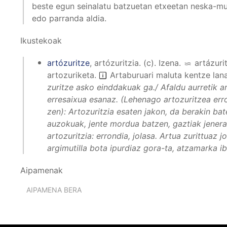
beste egun seinalatu batzuetan etxeetan neska-mut
edo parranda aldia.
Ikustekoak
artózuritze
,
artózuritzia
.
(
c
).
Izena
.
artázuri
artozuriketa
.
Artaburuari maluta kentze lan
zuritze asko einddakuak ga./ Afaldu aurretik ar
erresaixua esanaz. (Lehenago artozuritzea erro
zen):
Artozuritzia esaten jakon, da berakin bater
auzokuak, jente mordua batzen, gaztiak jeneral
artozuritzia: errondia, jolasa. Artua zurittuaz j
argimutilla bota ipurdiaz gora-ta, atzamarka ibi
Aipamenak
AIPAMENA BERA