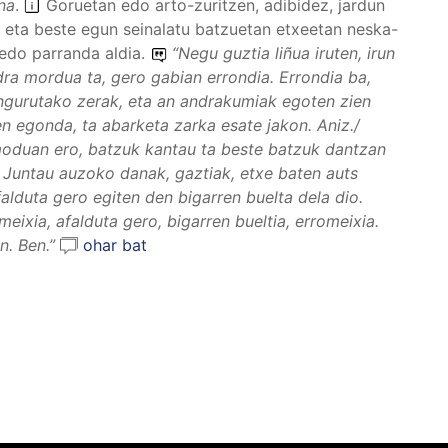
na
.
Goruetan edo arto-zuritzen, adibidez, jardun
eta beste egun seinalatu batzuetan etxeetan neska-
 edo parranda aldia.
“
Negu guztia liñua iruten, irun
dra mordua ta, gero gabian errondia. Errondia ba,
 ingurutako zerak, eta an andrakumiak egoten zien
en egonda, ta abarketa zarka esate jakon.
Aniz./
 moduan ero, batzuk kantau ta beste batzuk dantzan
. Juntau auzoko danak, gaztiak, etxe baten auts
falduta gero egiten den bigarren buelta dela dio.
meixia, afalduta gero, bigarren bueltia, erromeixia.
on.
Ben.”
ohar bat