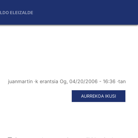
LDO ELEIZALDE
juanmartin
·k erantsia
Og, 04/20/2006 - 16:36
·tan
AURREKOA IKUSI