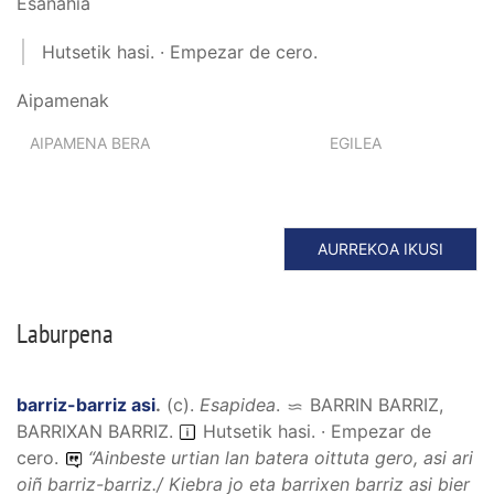
Esanahia
Hutsetik hasi. · Empezar de cero.
Aipamenak
AIPAMENA BERA
EGILEA
AURREKOA IKUSI
Laburpena
barriz-barriz asi
.
(
c
).
Esapidea
.
BARRIN BARRIZ,
BARRIXAN BARRIZ
.
Hutsetik hasi. · Empezar de
cero.
“
Ainbeste urtian lan batera oittuta gero, asi ari
oiñ barriz-barriz./ Kiebra jo eta barrixen barriz asi bier