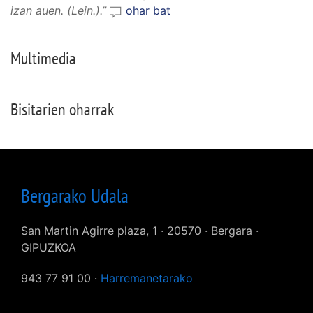
izan auen.
(Lein.).”
ohar bat
Multimedia
Bisitarien oharrak
Bergarako Udala
San Martin Agirre plaza, 1 · 20570 · Bergara ·
GIPUZKOA
943 77 91 00 ·
Harremanetarako