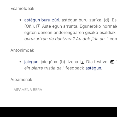
Esamoldeak
astégun buru-zúri
,
astégun buru-zuríxa
.
(
d
).
Es
(Oñ.)
.
Aste egun arrunta. Eguneroko normale
egiten denean ondorengoaren gisako esaldiak 
buruzurixan da dantzara? Au dok jiria au.
”
con
Antonimoak
jaiégun
,
jaiegúna
.
(
b
).
Izena
.
Día festivo.
ein biarra tristia da.
”
feedback
astégun
.
Aipamenak
AIPAMENA BERA