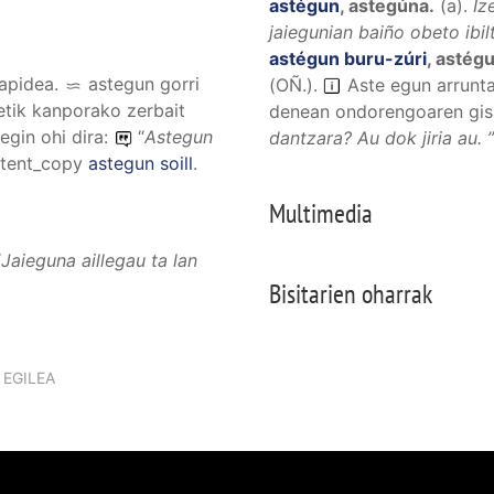
astégun
,
astegúna
.
(
a
).
Iz
jaiegunian baiño obeto ibil
astégun buru-zúri
,
astégu
apidea
.
astegun gorri
(OÑ.)
.
Aste egun arrunta
tik kanporako zerbait
denean ondorengoaren gisa
egin ohi dira:
“
Astegun
dantzara? Au dok jiria au.
tent_copy
astegun soill
.
Multimedia
“
Jaieguna aillegau ta lan
Bisitarien oharrak
EGILEA