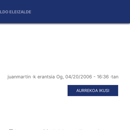
LDO ELEIZALDE
juanmartin
·k erantsia
Og, 04/20/2006 - 16:36
·tan
AURREKOA IKUSI