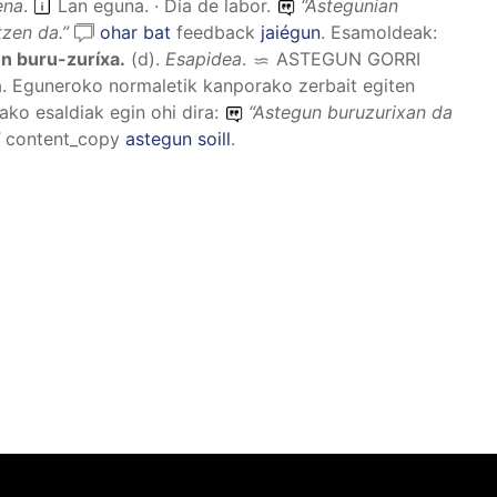
ena
.
Lan eguna. · Día de labor.
“
Astegunian
tzen da.
”
ohar bat
feedback
jaiégun
.
Esamoldeak:
n buru-zuríxa
.
(
d
).
Esapidea
.
ASTEGUN GORRI
. Eguneroko normaletik kanporako zerbait egiten
ko esaldiak egin ohi dira:
“
Astegun buruzurixan da
”
content_copy
astegun soill
.