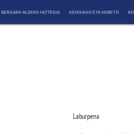
BERGARA ALDEKO HIZTEGIA
GEHIXAGO ETA HOBETO
KO
Laburpena