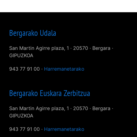
Bergarako Udala
San Martin Agirre plaza, 1 · 20570 · Bergara ·
GIPUZKOA
943 77 91 00 ·
Harremanetarako
Bergarako Euskara Zerbitzua
San Martin Agirre plaza, 1 · 20570 · Bergara ·
GIPUZKOA
943 77 91 00 ·
Harremanetarako