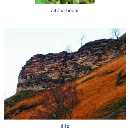
aitóna bédar
áitz