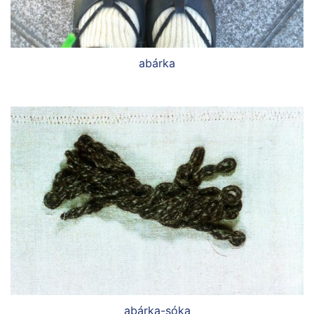
abárka
abárka-sóka