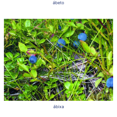
ábeto
ábixa