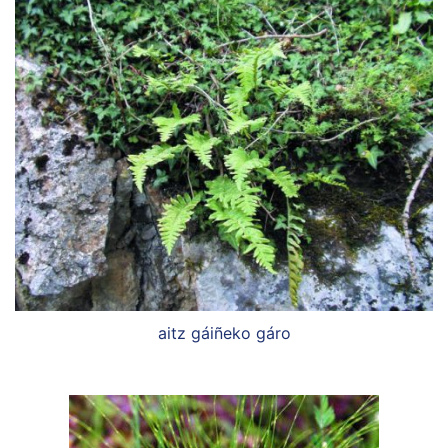
aitz gáiñeko gáro