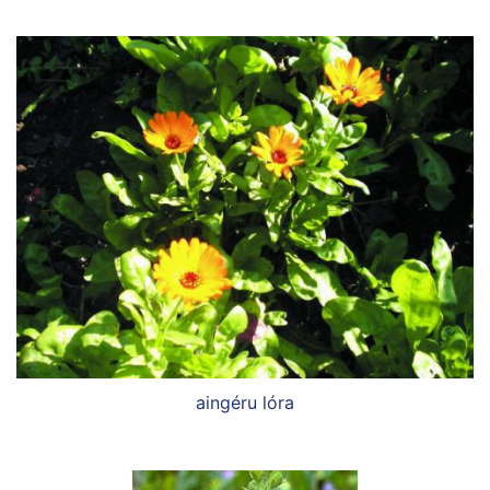
aingéru lóra