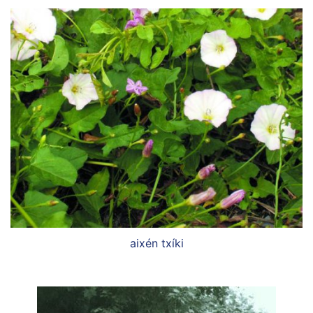
aixén txíki