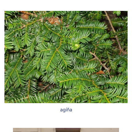
agíña