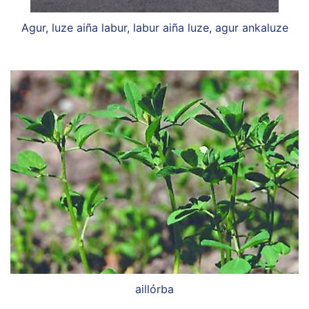
Agur, luze aiña labur, labur aiña luze, agur ankaluze
aillórba