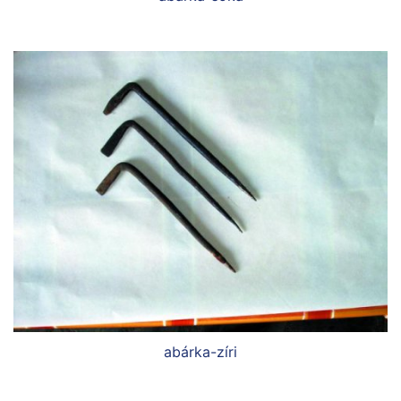
abárka-zíri