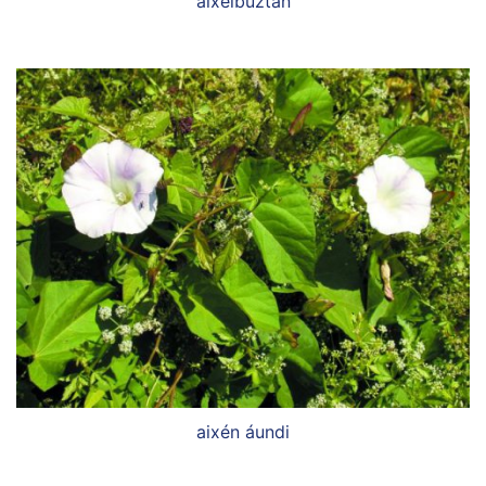
aixélbuztan
aixén áundi