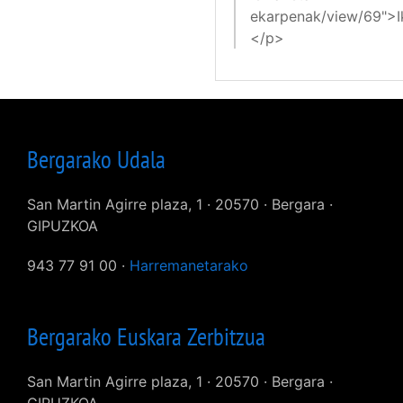
ekarpenak/view/69">I
</p>
Bergarako Udala
San Martin Agirre plaza, 1 · 20570 · Bergara ·
GIPUZKOA
943 77 91 00 ·
Harremanetarako
Bergarako Euskara Zerbitzua
San Martin Agirre plaza, 1 · 20570 · Bergara ·