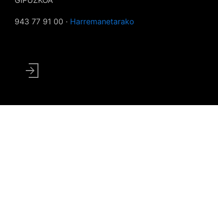
GIPUZKOA
943 77 91 00 ·
Harremanetarako
User
account
menu