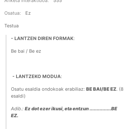
Ariketa interaktiboa
555
Osatua
Ez
Testua
- LANTZEN DIREN FORMAK
:
Be bai / Be ez
- LANTZEKO MODUA
:
Osatu esaldia ondokoak erabiliaz:
BE BAI/BE EZ
. (8
esaldi)
Adib.:
Ez dot ezer ikusi, eta entzun ...............BE
EZ.