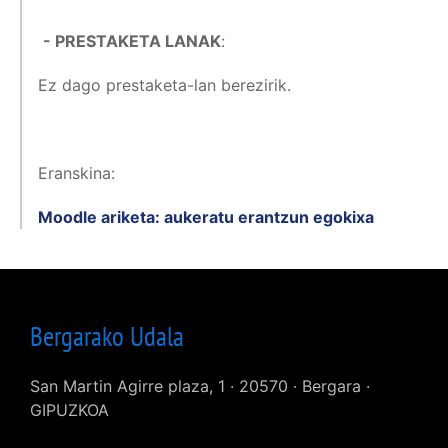
- PRESTAKETA LANAK
:
Ez dago prestaketa-lan berezirik.
Eranskina:
Moodle ariketa: aukeratu erantzun egokixa
Bergarako Udala
San Martin Agirre plaza, 1 · 20570 · Bergara ·
GIPUZKOA