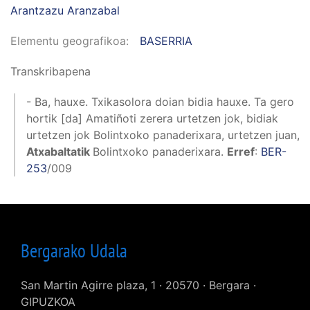
Arantzazu Aranzabal
Elementu geografikoa
BASERRIA
Transkribapena
- Ba, hauxe. Txikasolora doian bidia hauxe. Ta gero
hortik [da] Amatiñoti zerera urtetzen jok, bidiak
urtetzen jok Bolintxoko panaderixara, urtetzen juan,
Atxabaltatik
Bolintxoko panaderixara.
Erref
:
BER-
253
/009
Bergarako Udala
San Martin Agirre plaza, 1 · 20570 · Bergara ·
GIPUZKOA