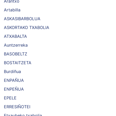
Arantxo
Artabilla
ASKASIBARBOLUA
ASKORTAKO TXABOLIA
ATXABALTA
Auntzerreka
BASOBELTZ
BOSTAITZETA
Burdiñua
ENPAÑUA
ENPEÑUA
EPELE
ERRESIÑOTEI
Etxaubeko txabolia