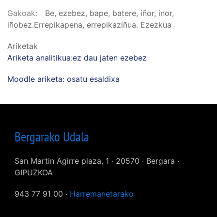
Gakoak
Be, ezebez, bape, batere, iñor, inor,
iñobez.Errepikapena, errepikaziñua. Ezezkua
Ariketak
Ariketa analitikua:ez dau jaten ezebez
Moodle ariketa: osatu esaldixa
Bergarako Udala
San Martin Agirre plaza, 1 · 20570 · Bergara ·
GIPUZKOA
943 77 91 00 ·
Harremanetarako