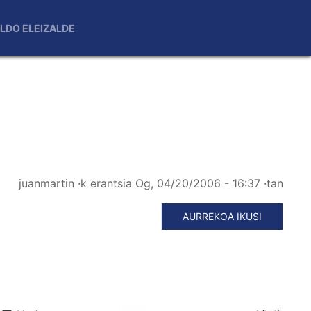
LDO ELEIZALDE
juanmartin
·k erantsia
Og, 04/20/2006 - 16:37
·tan
AURREKOA IKUSI