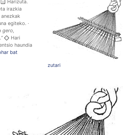
.
Harizuta.
ta irazkia
k anezkak
na egiteko. ·
a gero,
.”
Hari
tentsio haundia
ohar bat
zutari