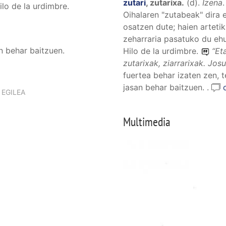
zutari
,
zutarixa
.
(
d
).
Izena
lo de la urdimbre.
Oihalaren "zutabeak" dira e
osatzen dute; haien arteti
zeharraria pasatuko du ehu
n behar baitzuen.
Hilo de la urdimbre.
“
Et
zutarixak, ziarrarixak.
Josu
fuertea behar izaten zen, 
jasan behar baitzuen. .
EGILEA
Multimedia