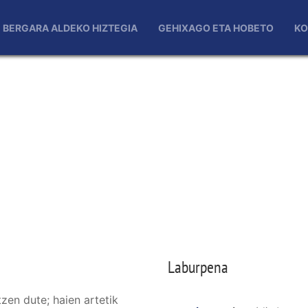
BERGARA ALDEKO HIZTEGIA
GEHIXAGO ETA HOBETO
KO
Laburpena
tzen dute; haien artetik