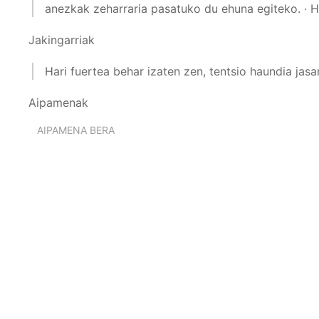
anezkak zeharraria pasatuko du ehuna egiteko. · Hi
Jakingarriak
Hari fuertea behar izaten zen, tentsio haundia jasa
Aipamenak
AIPAMENA BERA