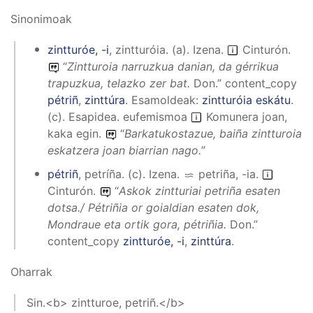
Sinonimoak
zintturóe, -i
,
zintturóia
.
(
a
).
Izena
.
Cinturón.
“
Zintturoia narruzkua danian, da gérrikua
trapuzkua, telazko zer bat.
Don.”
content_copy
pétriñ
,
zinttúra
.
Esamoldeak:
zintturóia eskátu
.
(
c
).
Esapidea
.
eufemismoa
Komunera joan,
kaka egin.
“
Barkatukostazue, baiña zintturoia
eskatzera joan biarrian nago.
”
pétriñ
,
petríña
.
(
c
).
Izena
.
petriña, -ia
.
Cinturón.
“
Askok zintturiai petriña esaten
dotsa./ Pétriñia or goialdian esaten dok,
Mondraue eta ortik gora, pétriñia.
Don.”
content_copy
zintturóe, -i
,
zinttúra
.
Oharrak
Sin.<b> zintturoe, petriñ.</b>