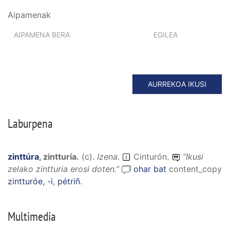
Aipamenak
AIPAMENA BERA
EGILEA
AURREKOA IKUSI
Laburpena
zinttúra
,
zintturía
.
(
c
).
Izena
.
Cinturón.
“
Ikusi
zelako zintturia erosi doten.
”
ohar bat
content_copy
zintturóe, -i
,
pétriñ
.
Multimedia