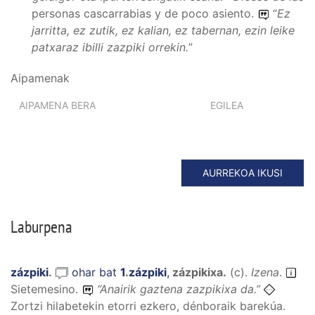
personas cascarrabias y de poco asiento.
“
Ez
jarritta, ez zutik, ez kalian, ez tabernan, ezin leike
patxaraz ibilli zazpiki orrekin.
”
Aipamenak
AIPAMENA BERA
EGILEA
AURREKOA IKUSI
Laburpena
zázpiki
.
ohar bat
1
.
zázpiki
,
zázpikixa
.
(
c
).
Izena
.
Sietemesino.
“
Anairik gaztena zazpikixa da.
”
Zortzi hilabetekin etorri ezkero, dénboraik barekúa.