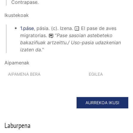
Contrapase.
Ikustekoak
1
.
páse
,
pásia
.
(
c
).
Izena
.
El pase de aves
migratorias.
“
Pase sasoian astebeteko
bakaziñuak artzeittu./ Uso-pasia udazkenian
izaten da.
”
Aipamenak
AIPAMENA BERA
EGILEA
AURREKOA IKUSI
Laburpena