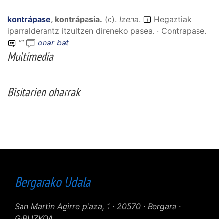
kontrápase
,
kontrápasia
.
(
c
).
Izena
.
Hegaztiak
iparralderantz itzultzen direneko pasea. · Contrapase.
“
”
ohar bat
Multimedia
Bisitarien oharrak
Bergarako Udala
San Martin Agirre plaza, 1 · 20570 · Bergara ·
GIPUZKOA