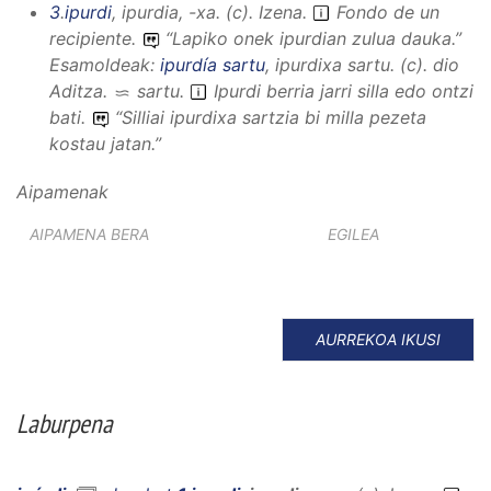
3
.
ipurdi
,
ipurdia, -xa
.
(
c
).
Izena
.
Fondo de un
recipiente.
“
Lapiko onek ipurdian zulua dauka.
”
Esamoldeak:
ipurdía sartu
,
ipurdixa sartu
.
(
c
).
dio
Aditza
.
sartu
.
Ipurdi berria jarri silla edo ontzi
bati.
“
Silliai ipurdixa sartzia bi milla pezeta
kostau jatan.
”
Aipamenak
AIPAMENA BERA
EGILEA
AURREKOA IKUSI
Laburpena