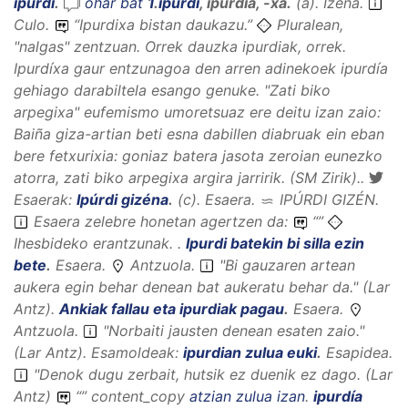
ipúrdi
.
ohar bat
1
.
ipurdi
,
ipurdia, -xa
.
(
a
).
Izena
.
Culo.
“
Ipurdixa bistan daukazu
.”
Pluralean,
"nalgas" zentzuan. Orrek dauzka ipurdiak, orrek.
Ipurdíxa gaur entzunagoa den arren adinekoek ipurdía
gehiago darabiltela esango genuke. "Zati biko
arpegixa" eufemismo umoretsuaz ere deitu izan zaio:
Baiña giza-artian beti esna dabillen diabruak ein eban
bere fetxurixia: goniaz batera jasota zeroian eunezko
atorra, zati biko arpegixa argira jarririk. (SM Zirik)..
Esaerak:
Ipúrdi gizéna
.
(
c
).
Esaera
.
IPÚRDI GIZÉN
.
Esaera zelebre honetan agertzen da:
“
”
Ihesbideko erantzunak. .
Ipurdi batekin bi silla ezin
bete
.
Esaera
.
Antzuola.
"Bi gauzaren artean
aukera egin behar denean bat aukeratu behar da." (Lar
Antz).
Ankiak fallau eta ipurdiak pagau
.
Esaera
.
Antzuola.
"Norbaiti jausten denean esaten zaio."
(Lar Antz).
Esamoldeak:
ipurdian zulua euki
.
Esapidea
.
"Denok dugu zerbait, hutsik ez duenik ez dago. (Lar
Antz)
“
”
content_copy
atzian zulua izan
.
ipurdía