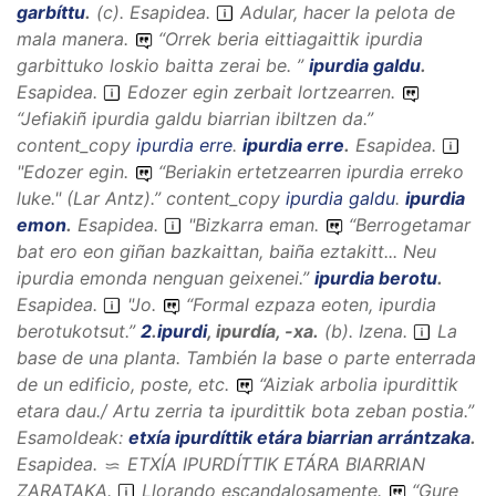
garbíttu
.
(
c
).
Esapidea
.
Adular, hacer la pelota de
mala manera.
“
Orrek beria eittiagaittik ipurdia
garbittuko loskio baitta zerai be.
”
ipurdia galdu
.
Esapidea
.
Edozer egin zerbait lortzearren.
“
Jefiakiñ ipurdia galdu biarrian ibiltzen da.
”
content_copy
ipurdia erre
.
ipurdia erre
.
Esapidea
.
"Edozer egin.
“
Beriakin ertetzearren ipurdia erreko
luke."
(Lar
Antz).
”
content_copy
ipurdia galdu
.
ipurdia
emon
.
Esapidea
.
"Bizkarra eman.
“
Berrogetamar
bat ero eon giñan bazkaittan, baiña eztakitt... Neu
ipurdia emonda nenguan geixenei.
”
ipurdia berotu
.
Esapidea
.
"Jo.
“
Formal ezpaza eoten, ipurdia
berotukotsut.
”
2
.
ipurdi
,
ipurdía, -xa
.
(
b
).
Izena
.
La
base de una planta. También la base o parte enterrada
de un edificio, poste, etc.
“
Aiziak arbolia ipurdittik
etara dau./ Artu zerria ta ipurdittik bota zeban postia.
”
Esamoldeak:
etxía ipurdíttik etára biarrian arrántzaka
.
Esapidea
.
ETXÍA IPURDÍTTIK ETÁRA BIARRIAN
ZARATAKA
.
Llorando escandalosamente.
“
Gure