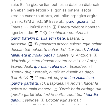
zaio: Baiña giza-artian beti esna dabillen diabruak
ein eban bere fetxurixia: goniaz batera jasota
zeroian eunezko atorra, zati biko arpegixa argira
jarririk. (SM Zirik)..
Esaerak:
Ipúrdi gizéna
.
(
c
).
Esaera
.
ipúrdi gizén
.
Esaera zelebre honetan
agertzen da:
“
”
Ihesbideko erantzunak. .
Ipurdi batekin bi silla ezin bete
.
Esaera
.
Antzuola.
"Bi gauzaren artean aukera egin behar
denean bat aukeratu behar da." (Lar Antz).
Ankiak
fallau eta ipurdiak pagau
.
Esaera
.
Antzuola.
"Norbaiti jausten denean esaten zaio." (Lar Antz).
Esamoldeak:
ipurdian zulua euki
.
Esapidea
.
"Denok dugu zerbait, hutsik ez duenik ez dago.
(Lar Antz)
“
”
content_copy
atzian zulua izan
.
ipurdía garbíttu
.
(
c
).
Esapidea
.
Adular, hacer la
pelota de mala manera.
“
Orrek beria eittiagaittik
ipurdia garbittuko loskio baitta zerai be.
”
ipurdia
galdu
.
Esapidea
.
Edozer egin zerbait