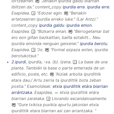
lortzearren.
“
Jefiakiñ ipurdia galdu biarrian
ibiltzen da.
”
content_copy
ipurdia erre
.
ipurdia erre
.
Esapidea
.
"Edozer egin.
“
Beriakin
ertetzearren ipurdia erreko luke."
(Lar
Antz).
”
content_copy
ipurdia galdu
.
ipurdia emon
.
Esapidea
.
"Bizkarra eman.
“
Berrogetamar bat
ero eon giñan bazkaittan, baiña eztakitt... Neu
ipurdia emonda nenguan geixenei.
”
ipurdia berotu
.
Esapidea
.
"Jo.
“
Formal ezpaza eoten, ipurdia
berotukotsut.
”
2
.
ipurdi
,
ipurdía, -xa
.
(
b
).
Izena
.
La base de una
planta. También la base o parte enterrada de un
edificio, poste, etc.
“
Aiziak arbolia ipurdittik
etara dau./ Artu zerria ta ipurdittik bota zeban
postia.
”
Esamoldeak:
etxía ipurdíttik etára biarrian
arrántzaka
.
Esapidea
.
etxía ipurdíttik etára
biarrian zarataka
.
Llorando escandalosamente.
“
Gure txikixa puxikia apurtu jakonian etxia
ipurdittik etara biarrian asi zan arrantzaka.
”