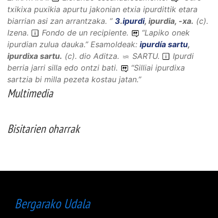
txikixa puxikia apurtu jakonian etxia ipurdittik etara
biarrian asi zan arrantzaka.
”
3
.
ipurdi
,
ipurdia, -xa
.
(
c
).
Izena
.
Fondo de un recipiente.
“
Lapiko onek
ipurdian zulua dauka.
”
Esamoldeak:
ipurdía sartu
,
ipurdixa sartu
.
(
c
).
dio
Aditza
.
SARTU
.
Ipurdi
berria jarri silla edo ontzi bati.
“
Silliai ipurdixa
sartzia bi milla pezeta kostau jatan.
”
Multimedia
Bisitarien oharrak
Bergarako Udala