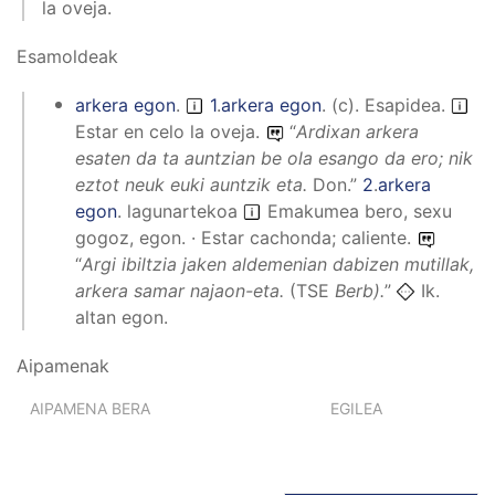
la oveja.
Esamoldeak
arkera egon
.
1
.
arkera egon
.
(
c
).
Esapidea
.
Estar en celo la oveja.
“
Ardixan arkera
esaten da ta auntzian be ola esango da ero; nik
eztot neuk euki auntzik eta.
Don.”
2
.
arkera
egon
.
lagunartekoa
Emakumea bero, sexu
gogoz, egon. · Estar cachonda; caliente.
“
Argi ibiltzia jaken aldemenian dabizen mutillak,
arkera samar najaon-eta.
(TSE
Berb).
”
Ik.
altan egon.
Aipamenak
AIPAMENA BERA
EGILEA