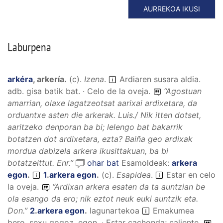
AURREKOA IKUSI
Laburpena
arkéra
,
arkería
.
(
c
).
Izena
.
Ardiaren susara aldia.
adb. gisa batik bat. · Celo de la oveja.
“
Agostuan
amarrian, olaxe lagatzeotsat aarixai ardixetara, da
orduantxe asten die arkerak.
Luis./
Nik itten dotset,
aaritzeko denporan ba bi; lelengo bat bakarrik
botatzen dot ardixetara, ezta? Baiña geo ardixak
mordua dabizela arkera ikusittakuan, ba bi
botatzeittut.
Enr.”
ohar bat
Esamoldeak:
arkera
egon
.
1
.
arkera egon
.
(
c
).
Esapidea
.
Estar en celo
la oveja.
“
Ardixan arkera esaten da ta auntzian be
ola esango da ero; nik eztot neuk euki auntzik eta.
Don.”
2
.
arkera egon
.
lagunartekoa
Emakumea
bero, sexu gogoz, egon. · Estar cachonda; caliente.