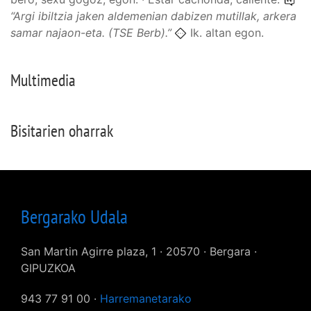
“
Argi ibiltzia jaken aldemenian dabizen mutillak, arkera
samar najaon-eta.
(TSE
Berb).
”
Ik. altan egon.
Multimedia
Bisitarien oharrak
Bergarako Udala
San Martin Agirre plaza, 1 · 20570 · Bergara ·
GIPUZKOA
943 77 91 00 ·
Harremanetarako