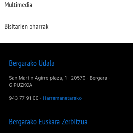
Multimedia
Bisitarien oharrak
Bergarako Udala
San Martin Agirre plaza, 1 · 20570 · Bergara ·
GIPUZKOA
943 77 91 00 ·
Harremanetarako
Bergarako Euskara Zerbitzua