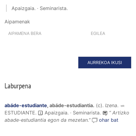
Apaizgaia. · Seminarista.
Aipamenak
AIPAMENA BERA
EGILEA
AURREKOA IKUSI
Laburpena
abáde-estudiante
,
abáde-estudiantia
.
(
c
).
Izena
.
ESTUDIANTE
.
Apaizgaia. · Seminarista.
“
Artizko
abade-estudiantia egon da mezetan.
”
ohar bat