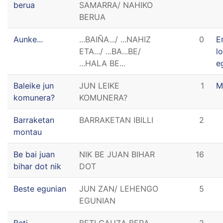
berua
SAMARRA/ NAHIKO
BERUA
Aunke...
...BAIÑA.../ ...NAHIZ
0
E
ETA.../ ...BA...BE/
l
...HALA BE...
e
Baleike jun
JUN LEIKE
1
M
komunera?
KOMUNERA?
Barraketan
BARRAKETAN IBILLI
2
montau
Be bai juan
NIK BE JUAN BIHAR
16
bihar dot nik
DOT
Beste egunian
JUN ZAN/ LEHENGO
5
EGUNIAN