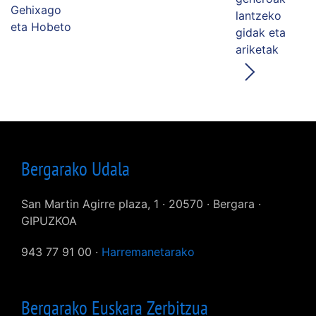
Gehixago
lantzeko
eta Hobeto
gidak eta
ariketak
Bergarako Udala
San Martin Agirre plaza, 1 · 20570 · Bergara ·
GIPUZKOA
943 77 91 00 ·
Harremanetarako
Bergarako Euskara Zerbitzua