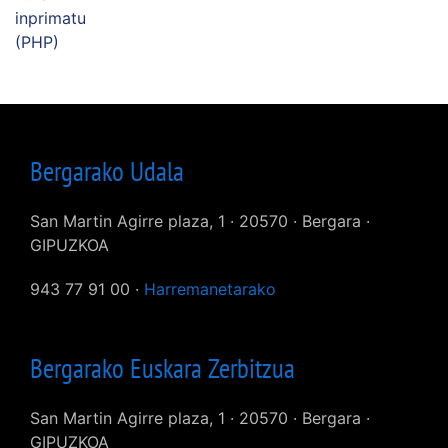
inprimatu
(PHP)
Bergarako Udala
San Martin Agirre plaza, 1 · 20570 · Bergara ·
GIPUZKOA
943 77 91 00 ·
Harremanetarako
Bergarako Euskara Zerbitzua
San Martin Agirre plaza, 1 · 20570 · Bergara ·
GIPUZKOA