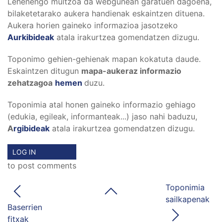
Lehenengo multzoa da webgunean garatuen dagoena,
bilaketetarako aukera handienak eskaintzen dituena.
Aukera horien gaineko informazioa jasotzeko
Aurkibideak
atala irakurtzea gomendatzen dizugu.
Toponimo gehien-gehienak mapan kokatuta daude.
Eskaintzen ditugun
mapa-aukeraz informazio
zehatzagoa
hemen
duzu.
Toponimia atal honen gaineko informazio gehiago
(edukia, egileak, informanteak...) jaso nahi baduzu,
A
rgibideak
atala irakurtzea gomendatzen dizugu.
LOG IN
to post comments
Toponimia
sailkapenak
Baserrien
fitxak