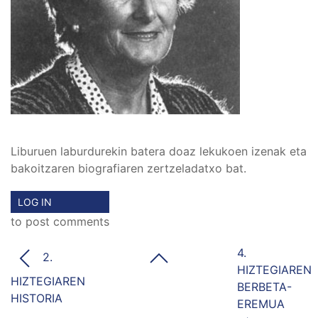
Liburuen laburdurekin batera doaz lekukoen izenak eta
bakoitzaren biografiaren zertzeladatxo bat.
LOG IN
to post comments
4.
2.
HIZTEGIAREN
HIZTEGIAREN
BERBETA-
HISTORIA
EREMUA