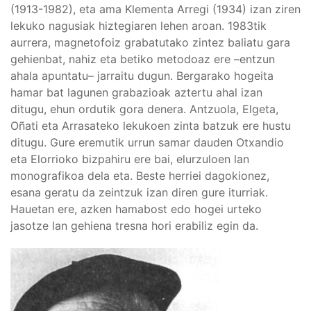
(1913-1982), eta ama Klementa Arregi (1934) izan ziren
lekuko nagusiak hiztegiaren lehen aroan. 1983tik
aurrera, magnetofoiz grabatutako zintez baliatu gara
gehienbat, nahiz eta betiko metodoaz ere –entzun
ahala apuntatu– jarraitu dugun. Bergarako hogeita
hamar bat lagunen grabazioak aztertu ahal izan
ditugu, ehun ordutik gora denera. Antzuola, Elgeta,
Oñati eta Arrasateko lekukoen zinta batzuk ere hustu
ditugu. Gure eremutik urrun samar dauden Otxandio
eta Elorrioko bizpahiru ere bai, elurzuloen lan
monografikoa dela eta. Beste herriei dagokionez,
esana geratu da zeintzuk izan diren gure iturriak.
Hauetan ere, azken hamabost edo hogei urteko
jasotze lan gehiena tresna hori erabiliz egin da.