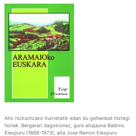
Aho hizkuntzako iturrietatik edan du gehienbat hiztegi
honek. Bergarari dagokionez, gure aitajauna Balbino
Elexpuru (1888-1973), aita Jose Ramon Elexpuru