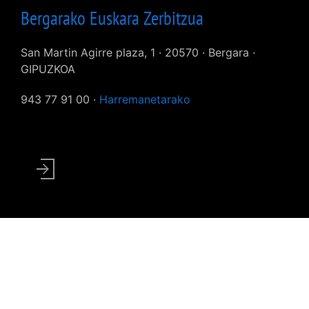
Bergarako Euskara Zerbitzua
San Martin Agirre plaza, 1 · 20570 · Bergara ·
GIPUZKOA
943 77 91 00 ·
Harremanetarako
User
account
menu