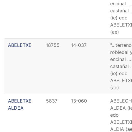
encinal …
castañal 
(ie) edo
ABELETX
(ae)
ABELETXE
18755
14-037
"…terreno
robledal 
encinal …
castañal 
(ie) edo
ABELETX
(ae)
ABELETXE
5837
13-060
ABELECH
ALDEA
ALDEA (i
edo
ABELETX
ALDIA (ae