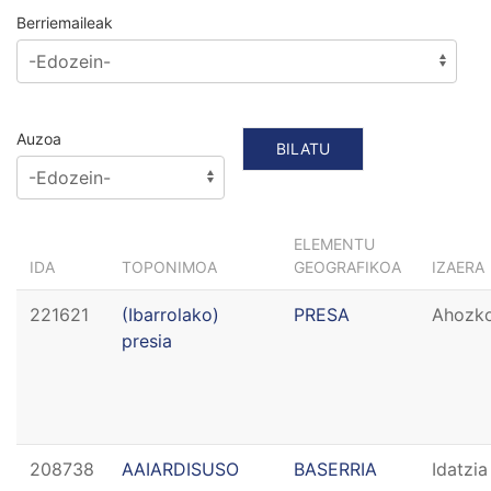
Berriemaileak
Auzoa
ELEMENTU
IDA
TOPONIMOA
GEOGRAFIKOA
IZAERA
221621
(Ibarrolako)
PRESA
Ahozk
presia
208738
AAIARDISUSO
BASERRIA
Idatzia