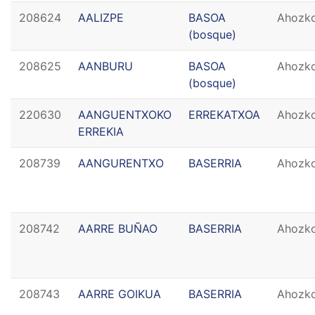
208624
AALIZPE
BASOA
Ahozk
(bosque)
208625
AANBURU
BASOA
Ahozk
(bosque)
220630
AANGUENTXOKO
ERREKATXOA
Ahozk
ERREKIA
208739
AANGURENTXO
BASERRIA
Ahozk
208742
AARRE BUÑAO
BASERRIA
Ahozk
208743
AARRE GOIKUA
BASERRIA
Ahozk