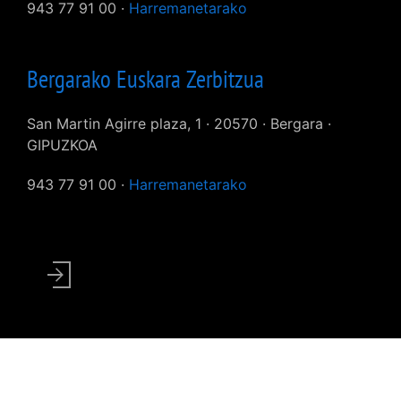
943 77 91 00 ·
Harremanetarako
Bergarako Euskara Zerbitzua
San Martin Agirre plaza, 1 · 20570 · Bergara ·
GIPUZKOA
943 77 91 00 ·
Harremanetarako
User
account
menu