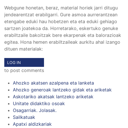
Webgune honetan, beraz, material horiek jarri ditugu
jendearentzat erabilgarri. Gure asmoa aurrerantzean
etengabe eduki hau hobetzen eta eta eduki gehiago
sartzen joatekoa da. Horretarako, eskertuko genuke
erabiltzaile bakoitzak bere ekarpenak eta balorazioak
egitea. Hona hemen erabiltzaileak aurkitu ahal izango
dituen materialak:
LOG IN
to post comments
Ahozko akatsen azalpena eta lanketa
Ahozko generoak lantzeko gidak eta ariketak
Askotariko akatsak lantzeko ariketak
Unitate didaktiko osoak
Osagarriak. Jolasak.
Sailkatuak
Apatxi aldizkariak