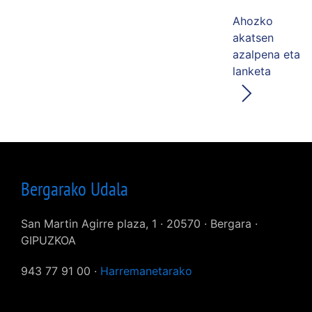
Ahozko
akatsen
azalpena eta
lanketa
Bergarako Udala
San Martin Agirre plaza, 1 · 20570 · Bergara ·
GIPUZKOA
943 77 91 00 ·
Harremanetarako