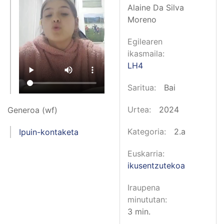
Alaine Da Silva
Moreno
Egilearen
ikasmaila
LH4
Saritua
Bai
Urtea
2024
Generoa (wf)
Kategoria
2.a
Ipuin-kontaketa
Euskarria
ikusentzutekoa
Iraupena
minututan
3 min.