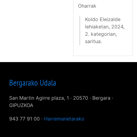
Oharrak
Koldo Eleizalde
lehiaketan, 2024,
2. kategorian,
saritua.
Bergarako Udala
San Martin Agirre plaza, 1 · 20570 · Bergara ·
GIPUZKOA
943 77 91 00 ·
Harremanetarako