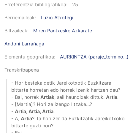
Erreferentzia bibliografikoa
25
Berriemaileak
Luzio Atxotegi
Biltzaileak
Miren Pantxeske Azkarate
Andoni Larrañaga
Elementu geografikoa
AURKINTZA (paraje_termino...)
Transkribapena
- Hor bestekaldetik Jareikotxotik Euzkitzara
bittarte horretan edo horrek izenik hartzen dau?
- Bai, horrek
Artiak
, sail haundixak dittuk.
Artia
.
- [Martia]? Hori ze izengo litzake…?
-
Artia, Artia, Artia
!
- A,
Artia
? Ta hori zer da Euzkitzatik Jareikotxoko
bittarte guzti hori?
- Bai.