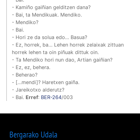
- Kamiño gaiñian gelditzen dana?
- Bai, ta Mendikuak. Mendiko.
- Mendiko?
- Bai.
- Hori ze da solua edo… Basua?
- Ez, horrek, ba… Lehen horrek zelaixak zittuan
horrek lehen ta oin piñuak dittuk oin.
- Ta Mendiko hori nun dao, Artian gaiñian?
- Ez, ez, behera.
- Beherao?
- […mendi]? Haretxen gaiña.
- Jareikotxo alderutz?
- Bai.
Erref
:
BER-264
/003
Bergarako Udala