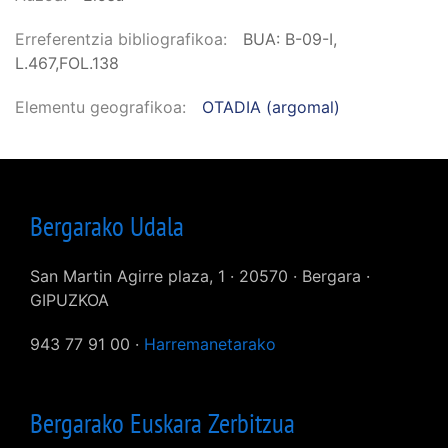
Erreferentzia bibliografikoa
BUA: B-09-I,
L.467,FOL.138
Elementu geografikoa
OTADIA (argomal)
Bergarako Udala
San Martin Agirre plaza, 1 · 20570 · Bergara ·
GIPUZKOA
943 77 91 00 ·
Harremanetarako
Bergarako Euskara Zerbitzua