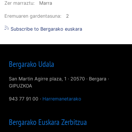
Zer marraztu
Marra
Eremuaren gardentasuna
2
Subscribe to Bergarako euskara
Bergarako Udala
San Martin Agirre plaza, 1 · 20570 · Bergara ·
GIPUZKOA
943 77 91 00 ·
Harremanetarako
Bergarako Euskara Zerbitzua