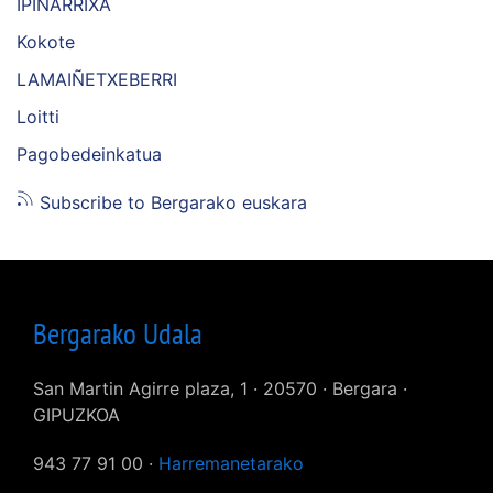
IPIÑARRIXA
Kokote
LAMAIÑETXEBERRI
Loitti
Pagobedeinkatua
Subscribe to Bergarako euskara
Bergarako Udala
San Martin Agirre plaza, 1 · 20570 · Bergara ·
GIPUZKOA
943 77 91 00 ·
Harremanetarako