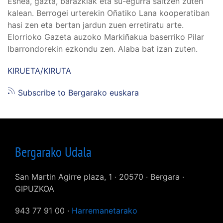
Esnea, gazta, barazkiak eta su-egurra saltzen zuten
kalean. Berrogei urterekin Oñatiko Lana kooperatiban
hasi zen eta bertan jardun zuen erretiratu arte.
Elorrioko Gazeta auzoko Markiñakua baserriko Pilar
Ibarrondorekin ezkondu zen. Alaba bat izan zuten.
KIRUETA/KIRUTA
Subscribe to Bergarako euskara
Bergarako Udala
San Martin Agirre plaza, 1 · 20570 · Bergara ·
GIPUZKOA
943 77 91 00 ·
Harremanetarako