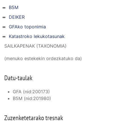
B5M
DEIKER
GFAko toponimia
Katastroko lekukotasunak
SAILKAPENAK (TAXONOMIA)
(menuko estekekin ordezkatuko da)
Datu-taulak
GFA (nid:200173)
B5M (nid:201980)
Zuzenketetarako tresnak