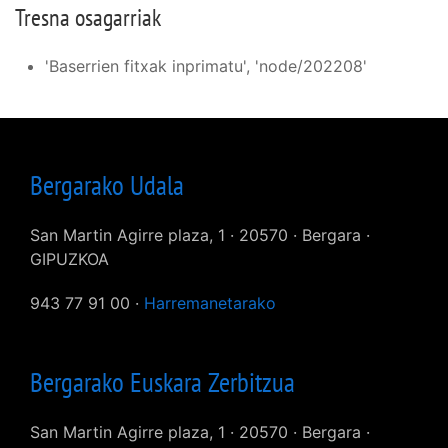
Tresna osagarriak
'Baserrien fitxak inprimatu', 'node/202208'
Bergarako Udala
San Martin Agirre plaza, 1 · 20570 · Bergara ·
GIPUZKOA
943 77 91 00 ·
Harremanetarako
Bergarako Euskara Zerbitzua
San Martin Agirre plaza, 1 · 20570 · Bergara ·