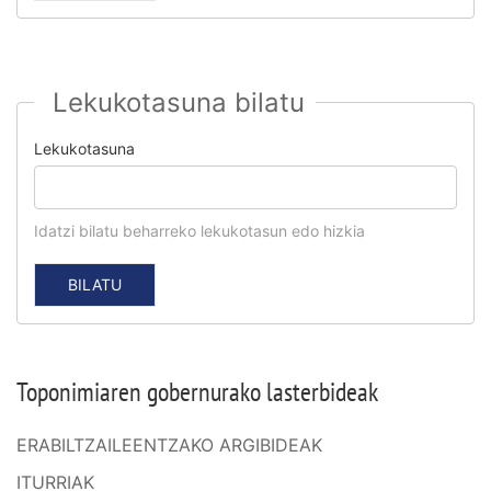
Lekukotasuna bilatu
Lekukotasuna
Idatzi bilatu beharreko lekukotasun edo hizkia
Toponimiaren gobernurako lasterbideak
ERABILTZAILEENTZAKO ARGIBIDEAK
ITURRIAK