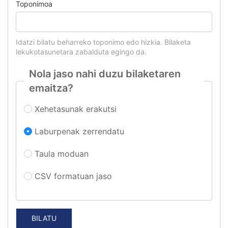
Toponimoa
Idatzi bilatu beharreko toponimo edo hizkia. Bilaketa
lekukotasunetara zabalduta egingo da.
Nola jaso nahi duzu bilaketaren
emaitza?
Xehetasunak erakutsi
Laburpenak zerrendatu
Taula moduan
CSV formatuan jaso