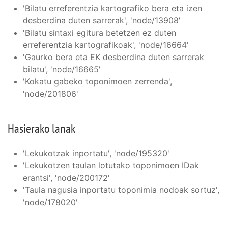
'Bilatu erreferentzia kartografiko bera eta izen
desberdina duten sarrerak', 'node/13908'
'Bilatu sintaxi egitura betetzen ez duten
erreferentzia kartografikoak', 'node/16664'
'Gaurko bera eta EK desberdina duten sarrerak
bilatu', 'node/16665'
'Kokatu gabeko toponimoen zerrenda',
'node/201806'
Hasierako lanak
'Lekukotzak inportatu', 'node/195320'
'Lekukotzen taulan lotutako toponimoen IDak
erantsi', 'node/200172'
'Taula nagusia inportatu toponimia nodoak sortuz',
'node/178020'